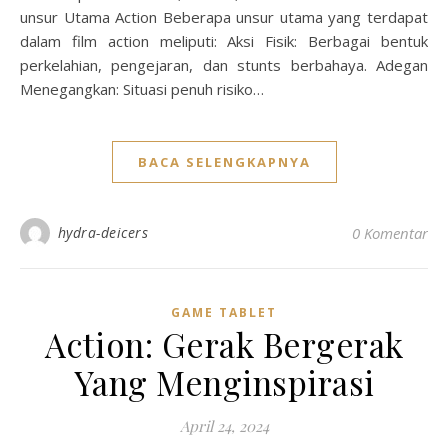
unsur Utama Action Beberapa unsur utama yang terdapat
dalam film action meliputi: Aksi Fisik: Berbagai bentuk
perkelahian, pengejaran, dan stunts berbahaya. Adegan
Menegangkan: Situasi penuh risiko…
BACA SELENGKAPNYA
hydra-deicers
0 Komentar
GAME TABLET
Action: Gerak Bergerak
Yang Menginspirasi
April 24, 2024