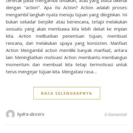
terletak pada mengambil tindakan, atau yang biasa dikenal
dengan "action". Apa Itu Action? Action adalah proses
mengambil langkah nyata menuju tujuan yang diinginkan. Ini
bukan sekadar berpikir atau berencana, tetapi melakukan
sesuatu yang akan membawa kita lebih dekat ke impian
kita. Action melibatkan penentuan tujuan, membuat
rencana, dan melakukan upaya yang konsisten. Manfaat
Action Mengambil action memiliki banyak manfaat, antara
lain: Meningkatkan motivasi: Action membantu membangun
momentum dan membuat kita tetap termotivasi untuk
terus mengejar tujuan kita. Mengatasi rasa…
BACA SELENGKAPNYA
hydra-deicers
0 Komentar