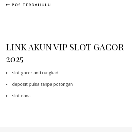
POS TERDAHULU
LINK AKUN VIP SLOT GACOR
2025
slot gacor anti rungkad
deposit pulsa tanpa potongan
slot dana