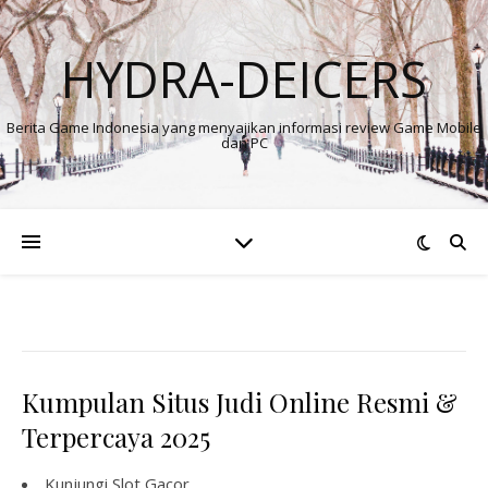
HYDRA-DEICERS
Berita Game Indonesia yang menyajikan informasi review Game Mobile
dan PC
Kumpulan Situs Judi Online Resmi &
Terpercaya 2025
Kunjungi
Slot Gacor