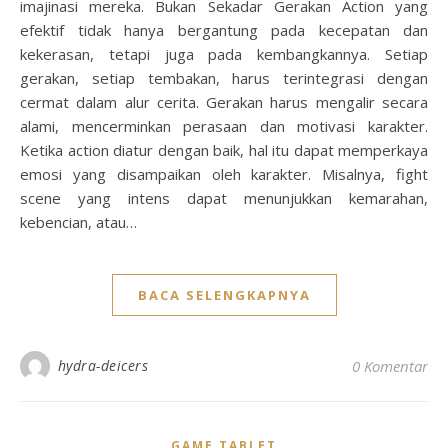
imajinasi mereka. Bukan Sekadar Gerakan Action yang
efektif tidak hanya bergantung pada kecepatan dan
kekerasan, tetapi juga pada kembangkannya. Setiap
gerakan, setiap tembakan, harus terintegrasi dengan
cermat dalam alur cerita. Gerakan harus mengalir secara
alami, mencerminkan perasaan dan motivasi karakter.
Ketika action diatur dengan baik, hal itu dapat memperkaya
emosi yang disampaikan oleh karakter. Misalnya, fight
scene yang intens dapat menunjukkan kemarahan,
kebencian, atau…
BACA SELENGKAPNYA
hydra-deicers
0 Komentar
GAME TABLET