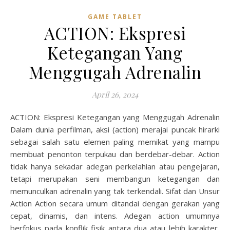
GAME TABLET
ACTION: Ekspresi
Ketegangan Yang
Menggugah Adrenalin
April 26, 2024
ACTION: Ekspresi Ketegangan yang Menggugah Adrenalin
Dalam dunia perfilman, aksi (action) merajai puncak hirarki
sebagai salah satu elemen paling memikat yang mampu
membuat penonton terpukau dan berdebar-debar. Action
tidak hanya sekadar adegan perkelahian atau pengejaran,
tetapi merupakan seni membangun ketegangan dan
memunculkan adrenalin yang tak terkendali. Sifat dan Unsur
Action Action secara umum ditandai dengan gerakan yang
cepat, dinamis, dan intens. Adegan action umumnya
berfokus pada konflik fisik antara dua atau lebih karakter,