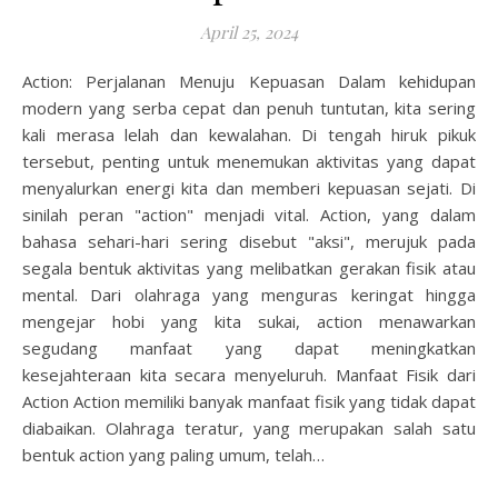
April 25, 2024
Action: Perjalanan Menuju Kepuasan Dalam kehidupan
modern yang serba cepat dan penuh tuntutan, kita sering
kali merasa lelah dan kewalahan. Di tengah hiruk pikuk
tersebut, penting untuk menemukan aktivitas yang dapat
menyalurkan energi kita dan memberi kepuasan sejati. Di
sinilah peran "action" menjadi vital. Action, yang dalam
bahasa sehari-hari sering disebut "aksi", merujuk pada
segala bentuk aktivitas yang melibatkan gerakan fisik atau
mental. Dari olahraga yang menguras keringat hingga
mengejar hobi yang kita sukai, action menawarkan
segudang manfaat yang dapat meningkatkan
kesejahteraan kita secara menyeluruh. Manfaat Fisik dari
Action Action memiliki banyak manfaat fisik yang tidak dapat
diabaikan. Olahraga teratur, yang merupakan salah satu
bentuk action yang paling umum, telah…