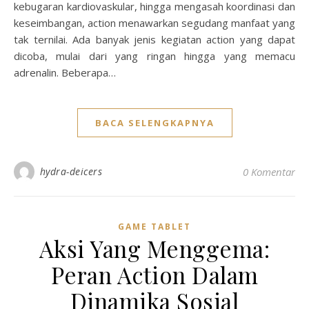
kebugaran kardiovaskular, hingga mengasah koordinasi dan
keseimbangan, action menawarkan segudang manfaat yang
tak ternilai. Ada banyak jenis kegiatan action yang dapat
dicoba, mulai dari yang ringan hingga yang memacu
adrenalin. Beberapa…
BACA SELENGKAPNYA
hydra-deicers
0 Komentar
GAME TABLET
Aksi Yang Menggema:
Peran Action Dalam
Dinamika Sosial