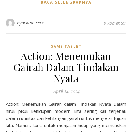
BACA SELENGKAPNYA
hydra-deicers
0 Komentar
GAME TABLET
Action: Menemukan
Gairah Dalam Tindakan
Nyata
April 24, 2024
Action: Menemukan Gairah dalam Tindakan Nyata Dalam
hiruk pikuk kehidupan modern, kita sering kali terjebak
dalam rutinitas dan kehilangan gairah untuk mengejar tujuan
kita. Namun, kunci untuk menjalani hidup yang memuaskan