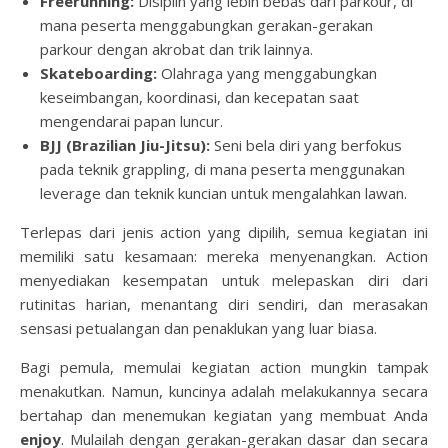
Freerunning:
Disiplin yang lebih bebas dari parkour, di
mana peserta menggabungkan gerakan-gerakan
parkour dengan akrobat dan trik lainnya.
Skateboarding:
Olahraga yang menggabungkan
keseimbangan, koordinasi, dan kecepatan saat
mengendarai papan luncur.
BJJ (Brazilian Jiu-Jitsu):
Seni bela diri yang berfokus
pada teknik grappling, di mana peserta menggunakan
leverage dan teknik kuncian untuk mengalahkan lawan.
Terlepas dari jenis action yang dipilih, semua kegiatan ini
memiliki satu kesamaan: mereka menyenangkan. Action
menyediakan kesempatan untuk melepaskan diri dari
rutinitas harian, menantang diri sendiri, dan merasakan
sensasi petualangan dan penaklukan yang luar biasa.
Bagi pemula, memulai kegiatan action mungkin tampak
menakutkan. Namun, kuncinya adalah melakukannya secara
bertahap dan menemukan kegiatan yang membuat Anda
enjoy
. Mulailah dengan gerakan-gerakan dasar dan secara