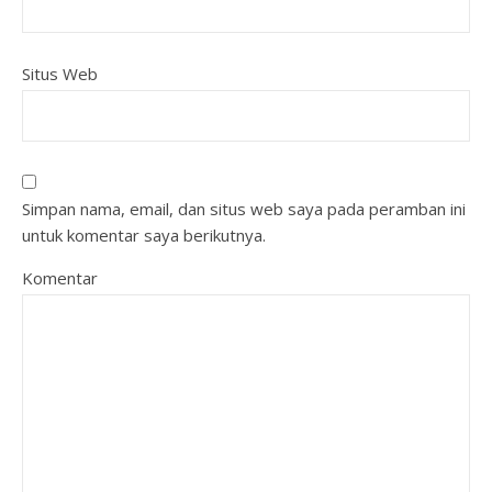
Situs Web
Simpan nama, email, dan situs web saya pada peramban ini
untuk komentar saya berikutnya.
Komentar