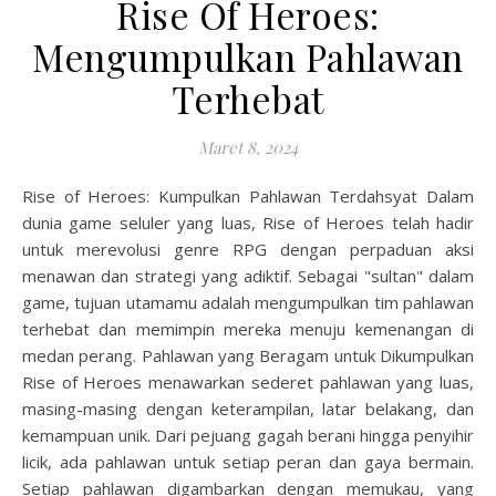
Rise Of Heroes:
Mengumpulkan Pahlawan
Terhebat
Maret 8, 2024
Rise of Heroes: Kumpulkan Pahlawan Terdahsyat Dalam
dunia game seluler yang luas, Rise of Heroes telah hadir
untuk merevolusi genre RPG dengan perpaduan aksi
menawan dan strategi yang adiktif. Sebagai "sultan" dalam
game, tujuan utamamu adalah mengumpulkan tim pahlawan
terhebat dan memimpin mereka menuju kemenangan di
medan perang. Pahlawan yang Beragam untuk Dikumpulkan
Rise of Heroes menawarkan sederet pahlawan yang luas,
masing-masing dengan keterampilan, latar belakang, dan
kemampuan unik. Dari pejuang gagah berani hingga penyihir
licik, ada pahlawan untuk setiap peran dan gaya bermain.
Setiap pahlawan digambarkan dengan memukau, yang