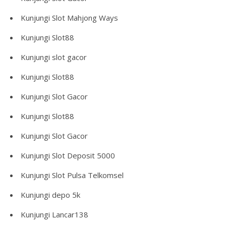
Kunjungi
Slot Mahjong Ways
Kunjungi
Slot88
Kunjungi
slot gacor
Kunjungi
Slot88
Kunjungi
Slot Gacor
Kunjungi
Slot88
Kunjungi
Slot Gacor
Kunjungi
Slot Deposit 5000
Kunjungi
Slot Pulsa Telkomsel
Kunjungi
depo 5k
Kunjungi
Lancar138