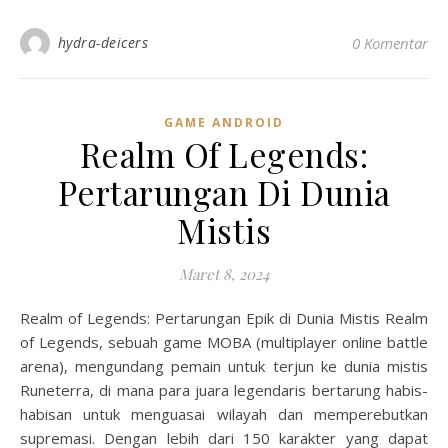
hydra-deicers
0 Komentar
GAME ANDROID
Realm Of Legends:
Pertarungan Di Dunia
Mistis
Maret 8, 2024
Realm of Legends: Pertarungan Epik di Dunia Mistis Realm
of Legends, sebuah game MOBA (multiplayer online battle
arena), mengundang pemain untuk terjun ke dunia mistis
Runeterra, di mana para juara legendaris bertarung habis-
habisan untuk menguasai wilayah dan memperebutkan
supremasi. Dengan lebih dari 150 karakter yang dapat