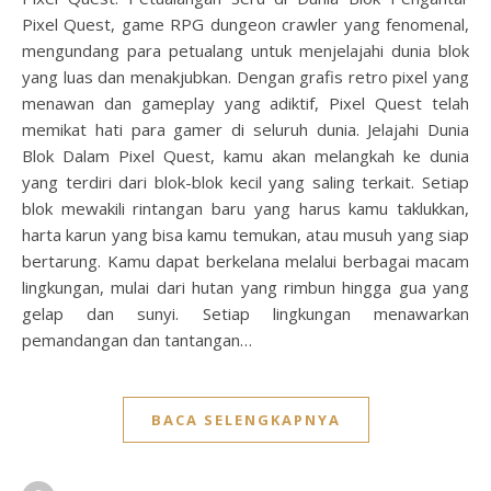
Pixel Quest, game RPG dungeon crawler yang fenomenal,
mengundang para petualang untuk menjelajahi dunia blok
yang luas dan menakjubkan. Dengan grafis retro pixel yang
menawan dan gameplay yang adiktif, Pixel Quest telah
memikat hati para gamer di seluruh dunia. Jelajahi Dunia
Blok Dalam Pixel Quest, kamu akan melangkah ke dunia
yang terdiri dari blok-blok kecil yang saling terkait. Setiap
blok mewakili rintangan baru yang harus kamu taklukkan,
harta karun yang bisa kamu temukan, atau musuh yang siap
bertarung. Kamu dapat berkelana melalui berbagai macam
lingkungan, mulai dari hutan yang rimbun hingga gua yang
gelap dan sunyi. Setiap lingkungan menawarkan
pemandangan dan tantangan…
BACA SELENGKAPNYA