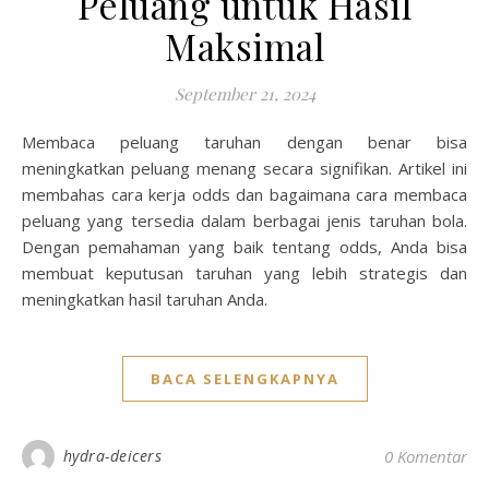
Peluang untuk Hasil
Maksimal
September 21, 2024
Membaca peluang taruhan dengan benar bisa
meningkatkan peluang menang secara signifikan. Artikel ini
membahas cara kerja odds dan bagaimana cara membaca
peluang yang tersedia dalam berbagai jenis taruhan bola.
Dengan pemahaman yang baik tentang odds, Anda bisa
membuat keputusan taruhan yang lebih strategis dan
meningkatkan hasil taruhan Anda.
BACA SELENGKAPNYA
hydra-deicers
0 Komentar