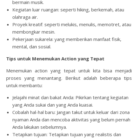
bermain musik.
Kegiatan luar ruangan: seperti hiking, berkemah, atau
olahraga air.
Proyek kreatif: seperti melukis, menulis, memotret, atau
membongkar mesin.
Pekerjaan sukarela: yang memberikan manfaat fisik,
mental, dan sosial.
Tips untuk Menemukan Action yang Tepat
Menemukan action yang tepat untuk kita bisa menjadi
proses yang menantang. Berikut adalah beberapa tips
untuk membantu:
Jelajahi minat dan bakat Anda: Pikirkan tentang kegiatan
yang Anda sukai dan yang Anda kuasai.
Cobalah hal-hal baru: Jangan takut untuk keluar dari zona
nyaman Anda dan mencoba aktivitas yang belum pernah
Anda lakukan sebelumnya.
Tetapkan tujuan: Tetapkan tujuan yang realistis dan