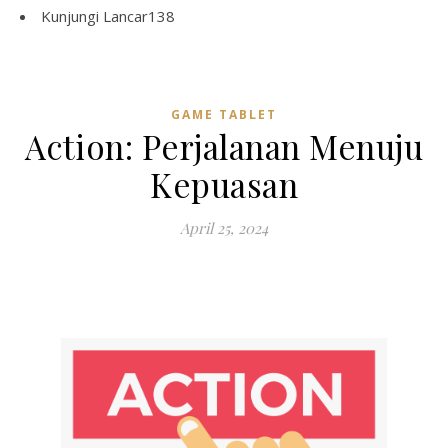
Kunjungi
Lancar138
GAME TABLET
Action: Perjalanan Menuju
Kepuasan
April 25, 2024