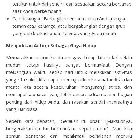
terukur untuk diri sendiri, dan sesuaikan secara bertahap
saat Anda berkembang.
Cari dukungan: Berbagilah rencana action Anda dengan
teman atau keluarga, atau bergabunglah dengan grup
yang berdedikasi pada aktivitas yang Anda minati.
Menjadikan Action Sebagai Gaya Hidup
Memasukkan action ke dalam gaya hidup kita tidak selalu
mudah, tetapi hasilnya sangat bermanfaat. Dengan
meluangkan waktu setiap hari untuk melakukan aktivitas
yang kita sukai, kita dapat meningkatkan kesehatan fisik dan
mental kita secara keseluruhan, mengurangi stres, dan
mencapai kepuasan yang lebih besar. Jadikan action bagian
penting dari hidup Anda, dan rasakan sendiri manfaatnya
yang luar biasa.
Seperti kata pepatah, "Gerakan itu obat!" (Maksudnya,
bergerak/action itu bermanfaat seperti obat). Mari kita
semua bergerak dan menikmati perjalanan menuju