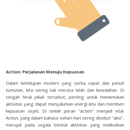
Action: Perjalanan Menuju Kepuasan
Dalam kehidupan modern yang serba cepat dan penuh
tuntutan, kita sering kali merasa lelah dan kewalahan. Di
tengah hiruk pikuk tersebut, penting untuk menemukan
aktivitas yang dapat menyalurkan energi kita dan memberi
kepuasan sejati. Di sinilah peran "action" menjadi vital.
Action, yang dalam bahasa sehari-hari sering disebut "aksi",
merujuk pada segala bentuk aktivitas yang melibatkan