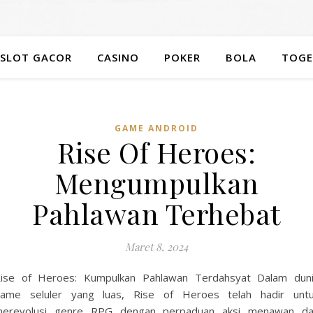
SLOT GACOR
CASINO
POKER
BOLA
TOGE
GAME ANDROID
Rise Of Heroes:
Mengumpulkan
Pahlawan Terhebat
Maret 8, 2024
ise of Heroes: Kumpulkan Pahlawan Terdahsyat Dalam dun
ame seluler yang luas, Rise of Heroes telah hadir unt
erevolusi genre RPG dengan perpaduan aksi menawan d