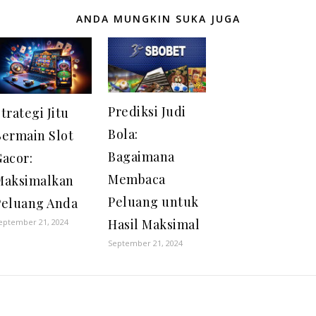
ANDA MUNGKIN SUKA JUGA
Prediksi Judi
trategi Jitu
Bola:
Bermain Slot
Bagaimana
Gacor:
Membaca
Maksimalkan
Peluang untuk
Peluang Anda
Hasil Maksimal
eptember 21, 2024
September 21, 2024