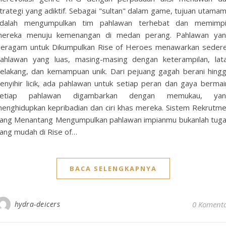
trategi yang adiktif. Sebagai "sultan" dalam game, tujuan utama
dalah mengumpulkan tim pahlawan terhebat dan memimp
ereka menuju kemenangan di medan perang. Pahlawan ya
eragam untuk Dikumpulkan Rise of Heroes menawarkan seder
ahlawan yang luas, masing-masing dengan keterampilan, lat
elakang, dan kemampuan unik. Dari pejuang gagah berani hing
enyihir licik, ada pahlawan untuk setiap peran dan gaya bermai
Setiap pahlawan digambarkan dengan memukau, yan
enghidupkan kepribadian dan ciri khas mereka. Sistem Rekrutm
ang Menantang Mengumpulkan pahlawan impianmu bukanlah tug
ang mudah di Rise of…
BACA SELENGKAPNYA
hydra-deicers
0 Koment