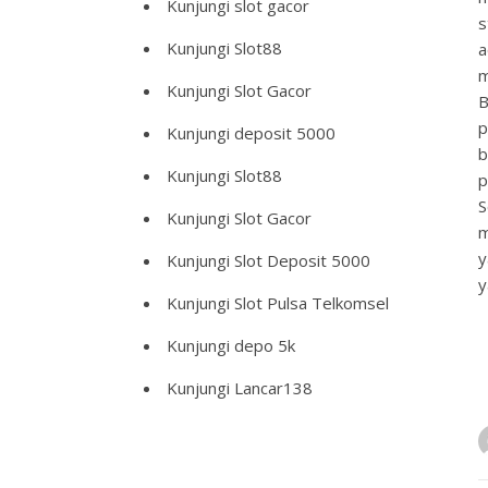
Kunjungi
slot gacor
s
Kunjungi
Slot88
a
m
Kunjungi
Slot Gacor
B
p
Kunjungi
deposit 5000
b
Kunjungi
Slot88
p
Kunjungi
Slot Gacor
m
y
Kunjungi
Slot Deposit 5000
y
Kunjungi
Slot Pulsa Telkomsel
Kunjungi
depo 5k
Kunjungi
Lancar138