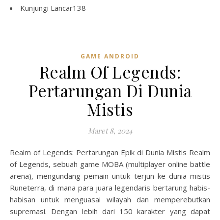
Kunjungi
Lancar138
GAME ANDROID
Realm Of Legends:
Pertarungan Di Dunia
Mistis
Maret 8, 2024
Realm of Legends: Pertarungan Epik di Dunia Mistis Realm
of Legends, sebuah game MOBA (multiplayer online battle
arena), mengundang pemain untuk terjun ke dunia mistis
Runeterra, di mana para juara legendaris bertarung habis-
habisan untuk menguasai wilayah dan memperebutkan
supremasi. Dengan lebih dari 150 karakter yang dapat