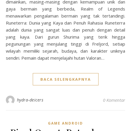
dimainkan, masing-masing dengan kemampuan unik dan
gaya bermain yang berbeda, Realm of Legends
menawarkan pengalaman bermain yang tak tertandingi.
Runeterra: Dunia yang Kaya dan Penuh Rahasia Runeterra
adalah dunia yang sangat luas dan penuh dengan detail
yang kaya. Dari gurun Shurima yang terik hingga
pegunungan yang menjulang tinggi di Freljord, setiap
wilayah memiliki sejarah, budaya, dan karakter uniknya
sendiri. Pemain dapat menjelajahi hutan Valoran…
BACA SELENGKAPNYA
hydra-deicers
0 Komentar
GAME ANDROID