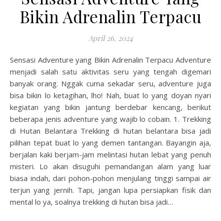
Bikin Adrenalin Terpacu
April 26, 2024
Sensasi Adventure yang Bikin Adrenalin Terpacu Adventure
menjadi salah satu aktivitas seru yang tengah digemari
banyak orang. Nggak cuma sekadar seru, adventure juga
bisa bikin lo ketagihan, lho! Nah, buat lo yang doyan nyari
kegiatan yang bikin jantung berdebar kencang, berikut
beberapa jenis adventure yang wajib lo cobain. 1. Trekking
di Hutan Belantara Trekking di hutan belantara bisa jadi
pilihan tepat buat lo yang demen tantangan. Bayangin aja,
berjalan kaki berjam-jam melintasi hutan lebat yang penuh
misteri. Lo akan disuguhi pemandangan alam yang luar
biasa indah, dari pohon-pohon menjulang tinggi sampai air
terjun yang jernih. Tapi, jangan lupa persiapkan fisik dan
mental lo ya, soalnya trekking di hutan bisa jadi…