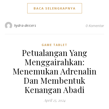
BACA SELENGKAPNYA
hydra-deicers
0 Komentar
GAME TABLET
Petualangan Yang
Menggairahkan:
Menemukan Adrenalin
Dan Membentuk
Kenangan Abadi
April 25, 2024