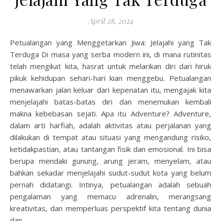
April 28, 2024
Petualangan yang Menggetarkan Jiwa: Jelajahi yang Tak
Terduga Di masa yang serba modern ini, di mana rutinitas
telah mengikat kita, hasrat untuk melarikan diri dari hiruk
pikuk kehidupan sehari-hari kian menggebu. Petualangan
menawarkan jalan keluar dari kepenatan itu, mengajak kita
menjelajahi batas-batas diri dan menemukan kembali
makna kebebasan sejati. Apa itu Adventure? Adventure,
dalam arti harfiah, adalah aktivitas atau perjalanan yang
dilakukan di tempat atau situasi yang mengandung risiko,
ketidakpastian, atau tantangan fisik dan emosional. Ini bisa
berupa mendaki gunung, arung jeram, menyelam, atau
bahkan sekadar menjelajahi sudut-sudut kota yang belum
pernah didatangi. Intinya, petualangan adalah sebuah
pengalaman yang memacu adrenalin, merangsang
kreativitas, dan memperluas perspektif kita tentang dunia
dan…