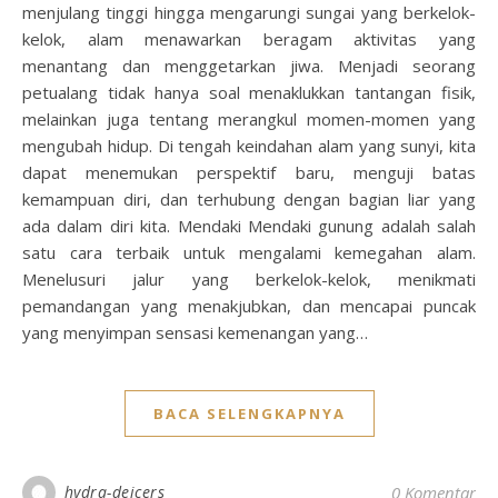
menjulang tinggi hingga mengarungi sungai yang berkelok-
kelok, alam menawarkan beragam aktivitas yang
menantang dan menggetarkan jiwa. Menjadi seorang
petualang tidak hanya soal menaklukkan tantangan fisik,
melainkan juga tentang merangkul momen-momen yang
mengubah hidup. Di tengah keindahan alam yang sunyi, kita
dapat menemukan perspektif baru, menguji batas
kemampuan diri, dan terhubung dengan bagian liar yang
ada dalam diri kita. Mendaki Mendaki gunung adalah salah
satu cara terbaik untuk mengalami kemegahan alam.
Menelusuri jalur yang berkelok-kelok, menikmati
pemandangan yang menakjubkan, dan mencapai puncak
yang menyimpan sensasi kemenangan yang…
BACA SELENGKAPNYA
hydra-deicers
0 Komentar