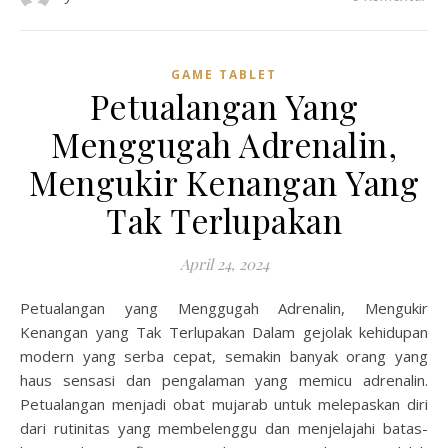
GAME TABLET
Petualangan Yang
Menggugah Adrenalin,
Mengukir Kenangan Yang
Tak Terlupakan
April 24, 2024
Petualangan yang Menggugah Adrenalin, Mengukir
Kenangan yang Tak Terlupakan Dalam gejolak kehidupan
modern yang serba cepat, semakin banyak orang yang
haus sensasi dan pengalaman yang memicu adrenalin.
Petualangan menjadi obat mujarab untuk melepaskan diri
dari rutinitas yang membelenggu dan menjelajahi batas-