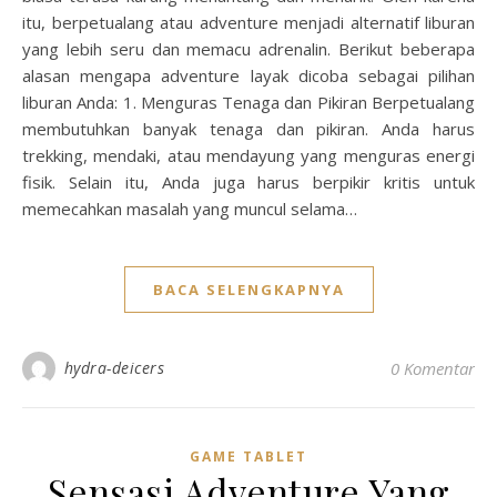
itu, berpetualang atau adventure menjadi alternatif liburan
yang lebih seru dan memacu adrenalin. Berikut beberapa
alasan mengapa adventure layak dicoba sebagai pilihan
liburan Anda: 1. Menguras Tenaga dan Pikiran Berpetualang
membutuhkan banyak tenaga dan pikiran. Anda harus
trekking, mendaki, atau mendayung yang menguras energi
fisik. Selain itu, Anda juga harus berpikir kritis untuk
memecahkan masalah yang muncul selama…
BACA SELENGKAPNYA
hydra-deicers
0 Komentar
GAME TABLET
Sensasi Adventure Yang