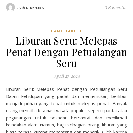
hydra-deicers
0 Komentar
GAME TABLET
Liburan Seru: Melepas
Penat Dengan Petualangan
Seru
April 27, 2024
Liburan Seru: Melepas Penat dengan Petualangan Seru
Dalam kehidupan yang padat dan menjemukan, berlibur
menjadi pilihan yang tepat untuk melepas penat. Banyak
orang memilih destinasi wisata populer seperti pantai atau
pegunungan untuk sekadar bersantai dan menikmati
keindahan alam. Namun, bagi sebagian orang, liburan yang
biasa terasa kurang menantang dan menarik. Oleh karena