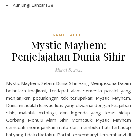
Kunjungi
Lancar138
GAME TABLET
Mystic Mayhem:
Penjelajahan Dunia Sihir
Maret 8, 2024
Mystic Mayhem: Selami Dunia Sihir yang Mempesona Dalam
belantara imajinasi, terdapat alam semesta paralel yang
menjanjikan petualangan tak terlupakan: Mystic Mayhem.
Dunia ini adalah kanvas luas yang diwarnai dengan keajaiban
sihir, makhluk mitologi, dan legenda yang terus hidup.
Gerbang Menuju Alam Sihir Memasuki Mystic Mayhem
semudah memejamkan mata dan membuka hati terhadap
hal yang tidak diketahui. Portal tersembunyi tersembunyi di