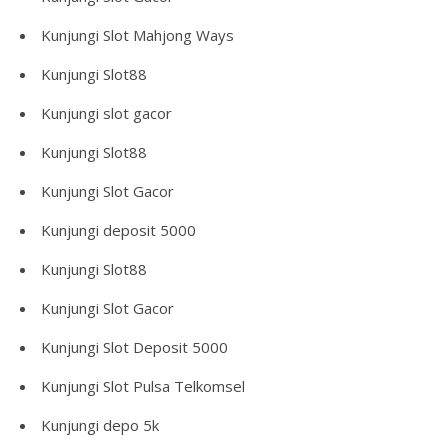
Kunjungi
Slot Mahjong Ways
Kunjungi
Slot88
Kunjungi
slot gacor
Kunjungi
Slot88
Kunjungi
Slot Gacor
Kunjungi
deposit 5000
Kunjungi
Slot88
Kunjungi
Slot Gacor
Kunjungi
Slot Deposit 5000
Kunjungi
Slot Pulsa Telkomsel
Kunjungi
depo 5k