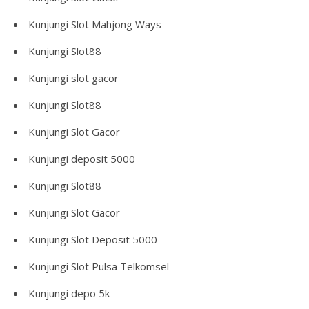
Kunjungi
Slot Mahjong Ways
Kunjungi
Slot88
Kunjungi
slot gacor
Kunjungi
Slot88
Kunjungi
Slot Gacor
Kunjungi
deposit 5000
Kunjungi
Slot88
Kunjungi
Slot Gacor
Kunjungi
Slot Deposit 5000
Kunjungi
Slot Pulsa Telkomsel
Kunjungi
depo 5k