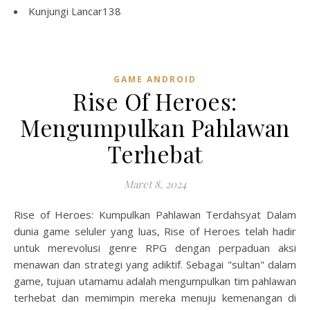
Kunjungi
Lancar138
GAME ANDROID
Rise Of Heroes:
Mengumpulkan Pahlawan
Terhebat
Maret 8, 2024
Rise of Heroes: Kumpulkan Pahlawan Terdahsyat Dalam
dunia game seluler yang luas, Rise of Heroes telah hadir
untuk merevolusi genre RPG dengan perpaduan aksi
menawan dan strategi yang adiktif. Sebagai "sultan" dalam
game, tujuan utamamu adalah mengumpulkan tim pahlawan
terhebat dan memimpin mereka menuju kemenangan di