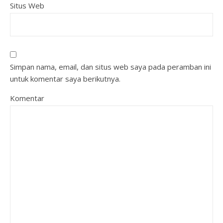
Situs Web
Simpan nama, email, dan situs web saya pada peramban ini
untuk komentar saya berikutnya.
Komentar