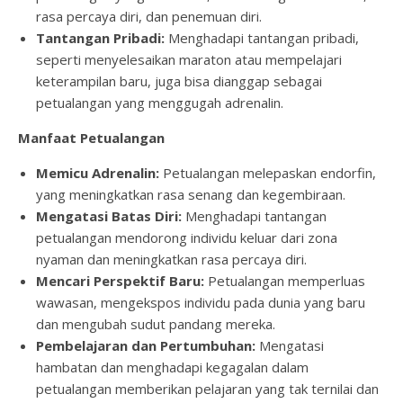
rasa percaya diri, dan penemuan diri.
Tantangan Pribadi:
Menghadapi tantangan pribadi,
seperti menyelesaikan maraton atau mempelajari
keterampilan baru, juga bisa dianggap sebagai
petualangan yang menggugah adrenalin.
Manfaat Petualangan
Memicu Adrenalin:
Petualangan melepaskan endorfin,
yang meningkatkan rasa senang dan kegembiraan.
Mengatasi Batas Diri:
Menghadapi tantangan
petualangan mendorong individu keluar dari zona
nyaman dan meningkatkan rasa percaya diri.
Mencari Perspektif Baru:
Petualangan memperluas
wawasan, mengekspos individu pada dunia yang baru
dan mengubah sudut pandang mereka.
Pembelajaran dan Pertumbuhan:
Mengatasi
hambatan dan menghadapi kegagalan dalam
petualangan memberikan pelajaran yang tak ternilai dan