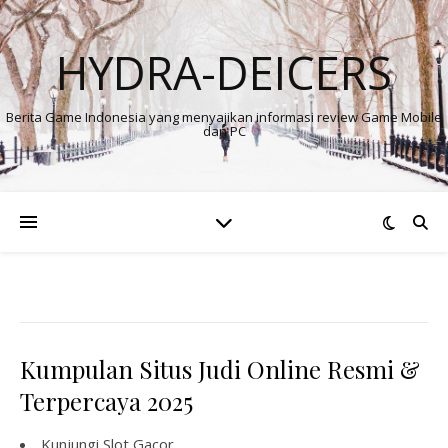
HYDRA-DEICERS
Berita Game Indonesia yang menyajikan informasi review Game Mobile
dan PC
Kumpulan Situs Judi Online Resmi &
Terpercaya 2025
Kunjungi
Slot Gacor