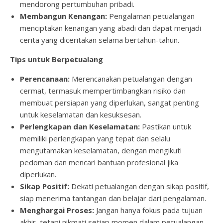
mendorong pertumbuhan pribadi.
Membangun Kenangan:
Pengalaman petualangan
menciptakan kenangan yang abadi dan dapat menjadi
cerita yang diceritakan selama bertahun-tahun.
Tips untuk Berpetualang
Perencanaan:
Merencanakan petualangan dengan
cermat, termasuk mempertimbangkan risiko dan
membuat persiapan yang diperlukan, sangat penting
untuk keselamatan dan kesuksesan.
Perlengkapan dan Keselamatan:
Pastikan untuk
memiliki perlengkapan yang tepat dan selalu
mengutamakan keselamatan, dengan mengikuti
pedoman dan mencari bantuan profesional jika
diperlukan.
Sikap Positif:
Dekati petualangan dengan sikap positif,
siap menerima tantangan dan belajar dari pengalaman.
Menghargai Proses:
Jangan hanya fokus pada tujuan
akhir, tetapi nikmati setiap momen dalam petualangan,