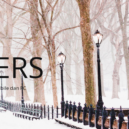
ERS
bile dan PC