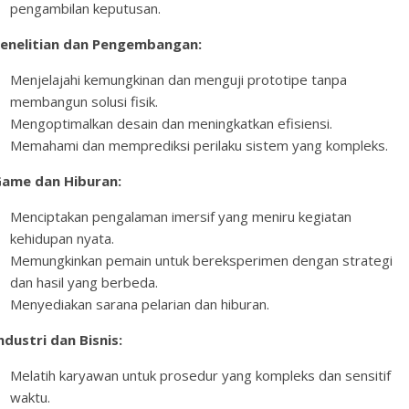
pengambilan keputusan.
enelitian dan Pengembangan:
Menjelajahi kemungkinan dan menguji prototipe tanpa
membangun solusi fisik.
Mengoptimalkan desain dan meningkatkan efisiensi.
Memahami dan memprediksi perilaku sistem yang kompleks.
ame dan Hiburan:
Menciptakan pengalaman imersif yang meniru kegiatan
kehidupan nyata.
Memungkinkan pemain untuk bereksperimen dengan strategi
dan hasil yang berbeda.
Menyediakan sarana pelarian dan hiburan.
ndustri dan Bisnis:
Melatih karyawan untuk prosedur yang kompleks dan sensitif
waktu.