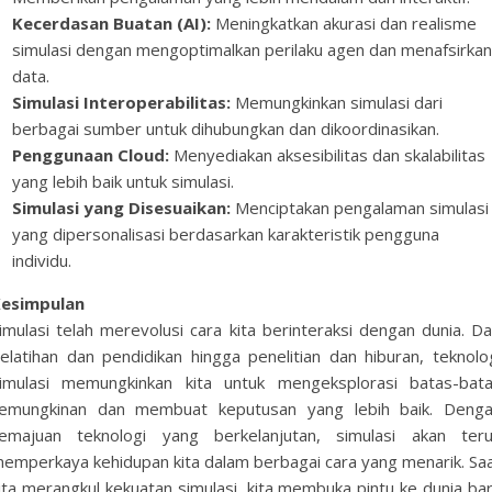
Kecerdasan Buatan (AI):
Meningkatkan akurasi dan realisme
simulasi dengan mengoptimalkan perilaku agen dan menafsirkan
data.
Simulasi Interoperabilitas:
Memungkinkan simulasi dari
berbagai sumber untuk dihubungkan dan dikoordinasikan.
Penggunaan Cloud:
Menyediakan aksesibilitas dan skalabilitas
yang lebih baik untuk simulasi.
Simulasi yang Disesuaikan:
Menciptakan pengalaman simulasi
yang dipersonalisasi berdasarkan karakteristik pengguna
individu.
esimpulan
imulasi telah merevolusi cara kita berinteraksi dengan dunia. Da
elatihan dan pendidikan hingga penelitian dan hiburan, teknolo
imulasi memungkinkan kita untuk mengeksplorasi batas-bat
emungkinan dan membuat keputusan yang lebih baik. Deng
emajuan teknologi yang berkelanjutan, simulasi akan ter
emperkaya kehidupan kita dalam berbagai cara yang menarik. Sa
ita merangkul kekuatan simulasi, kita membuka pintu ke dunia ba