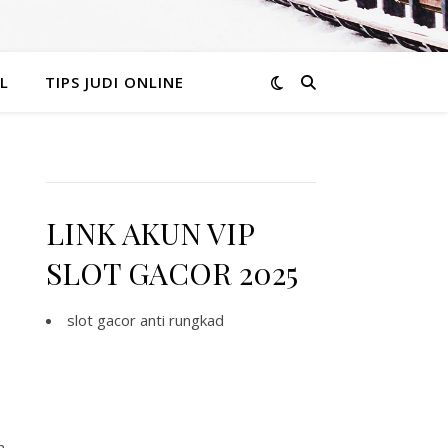
L
TIPS JUDI ONLINE
LINK AKUN VIP
SLOT GACOR 2025
slot gacor anti rungkad
n,