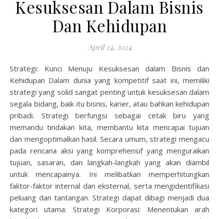
Kesuksesan Dalam Bisnis
Dan Kehidupan
April 24, 2024
Strategi: Kunci Menuju Kesuksesan dalam Bisnis dan
Kehidupan Dalam dunia yang kompetitif saat ini, memiliki
strategi yang solid sangat penting untuk kesuksesan dalam
segala bidang, baik itu bisnis, karier, atau bahkan kehidupan
pribadi. Strategi berfungsi sebagai cetak biru yang
memandu tindakan kita, membantu kita mencapai tujuan
dan mengoptimalkan hasil. Secara umum, strategi mengacu
pada rencana aksi yang komprehensif yang menguraikan
tujuan, sasaran, dan langkah-langkah yang akan diambil
untuk mencapainya. Ini melibatkan memperhitungkan
faktor-faktor internal dan eksternal, serta mengidentifikasi
peluang dan tantangan. Strategi dapat dibagi menjadi dua
kategori utama: Strategi Korporasi: Menentukan arah