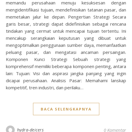
memandu perusahaan menuju kesuksesan dengan
mengidentifikasi tujuan, mendefinisikan tatanan pasar, dan
memetakan jalur ke depan. Pengertian Strategi Secara
garis besar, strategi dapat didefinisikan sebagai rencana
tindakan yang cermat untuk mencapai tujuan tertentu. Ini
mencakup serangkaian keputusan yang dibuat untuk
mengoptimalkan penggunaan sumber daya, memanfaatkan
peluang pasar, dan mengatasi ancaman persaingan.
Komponen Kunci Strategi Sebuah strategi yang
komprehensif memiliki beberapa komponen penting, antara
lain: Tujuan: Visi dan aspirasi jangka panjang yang ingin
dicapai perusahaan. Analisis Pasar: Memahami lanskap
kompetitif, tren industri, dan perilaku…
BACA SELENGKAPNYA
hydra-deicers
0 Komentar