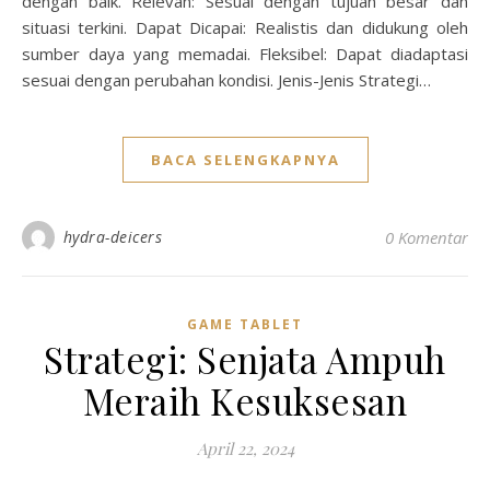
dengan baik. Relevan: Sesuai dengan tujuan besar dan
situasi terkini. Dapat Dicapai: Realistis dan didukung oleh
sumber daya yang memadai. Fleksibel: Dapat diadaptasi
sesuai dengan perubahan kondisi. Jenis-Jenis Strategi…
BACA SELENGKAPNYA
hydra-deicers
0 Komentar
GAME TABLET
Strategi: Senjata Ampuh
Meraih Kesuksesan
April 22, 2024