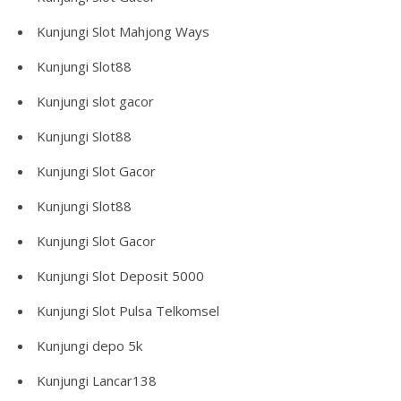
Kunjungi
Slot Mahjong Ways
Kunjungi
Slot88
Kunjungi
slot gacor
Kunjungi
Slot88
Kunjungi
Slot Gacor
Kunjungi
Slot88
Kunjungi
Slot Gacor
Kunjungi
Slot Deposit 5000
Kunjungi
Slot Pulsa Telkomsel
Kunjungi
depo 5k
Kunjungi
Lancar138