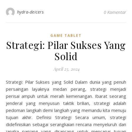
hydra-deicers
0 Komentar
GAME TABLET
Strategi: Pilar Sukses Yang
Solid
April 23, 2024
Strategi: Pilar Sukses yang Solid Dalam dunia yang penuh
persaingan layaknya medan perang, strategi menjadi
perisai ampuh untuk meraih kemenangan. Ibarat seorang
jenderal yang menyusun taktik brilian, strategi adalah
pedoman langkah demi langkah yang memandu kita menuju
tujuan akhir. Definisi Strategi Secara umum, strategi
didefinisikan sebagai serangkaian rencana menyeluruh dan
jangka panjang yang dirancang untuk mencapai tujuan