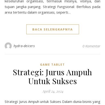
keseluruhan organisasi, termasuk misinya, visinya, dan
tujuan jangka panjang. Strategi Fungsional: Berfokus pada
area tertentu dalam organisasi, seperti…
BACA SELENGKAPNYA
hydra-deicers
0 Komentar
GAME TABLET
Strategi: Jurus Ampuh
Untuk Sukses
April 24, 2024
Strategi: Jurus Ampuh untuk Sukses Dalam dunia bisnis yang