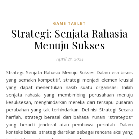
GAME TABLET
Strategi: Senjata Rahasia
Menuju Sukses
April 25, 2024
Strategi: Senjata Rahasia Menuju Sukses Dalam era bisnis
yang semakin kompetitif, strategi menjadi elemen krusial
yang dapat menentukan nasib suatu organisasi. Inilah
senjata rahasia yang membimbing perusahaan menuju
kesuksesan, menghindarkan mereka dari tersapu pusaran
perubahan yang tak terhindarkan. Definisi Strategi Secara
harfiah, strategi berasal dari bahasa Yunani "strategos"
yang berarti jenderal atau pembawa perintah. Dalam
konteks bisnis, strategi diartikan sebagai rencana aksi yang