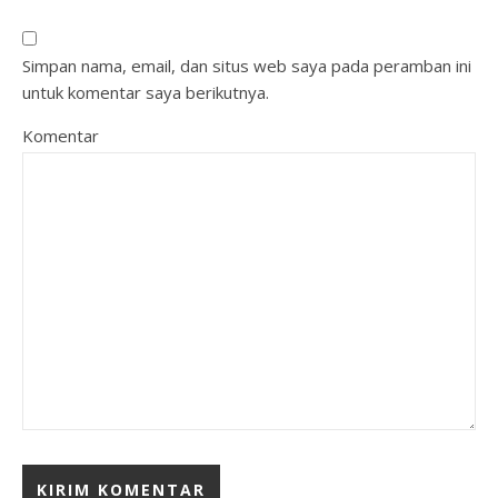
Simpan nama, email, dan situs web saya pada peramban ini
untuk komentar saya berikutnya.
Komentar