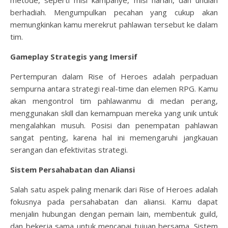
metode, seperti misi kampanye, misi harian, dan undian
berhadiah. Mengumpulkan pecahan yang cukup akan
memungkinkan kamu merekrut pahlawan tersebut ke dalam
tim.
Gameplay Strategis yang Imersif
Pertempuran dalam Rise of Heroes adalah perpaduan
sempurna antara strategi real-time dan elemen RPG. Kamu
akan mengontrol tim pahlawanmu di medan perang,
menggunakan skill dan kemampuan mereka yang unik untuk
mengalahkan musuh. Posisi dan penempatan pahlawan
sangat penting, karena hal ini memengaruhi jangkauan
serangan dan efektivitas strategi.
Sistem Persahabatan dan Aliansi
Salah satu aspek paling menarik dari Rise of Heroes adalah
fokusnya pada persahabatan dan aliansi. Kamu dapat
menjalin hubungan dengan pemain lain, membentuk guild,
dan bekerja sama untuk mencapai tujuan bersama. Sistem