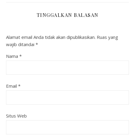
TINGGALKAN BALASAN
Alamat email Anda tidak akan dipublikasikan.
Ruas yang
wajib ditandai
*
Nama
*
Email
*
Situs Web