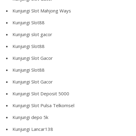
Kunjungi
Slot Mahjong Ways
Kunjungi
Slot88
Kunjungi
slot gacor
Kunjungi
Slot88
Kunjungi
Slot Gacor
Kunjungi
Slot88
Kunjungi
Slot Gacor
Kunjungi
Slot Deposit 5000
Kunjungi
Slot Pulsa Telkomsel
Kunjungi
depo 5k
Kunjungi
Lancar138