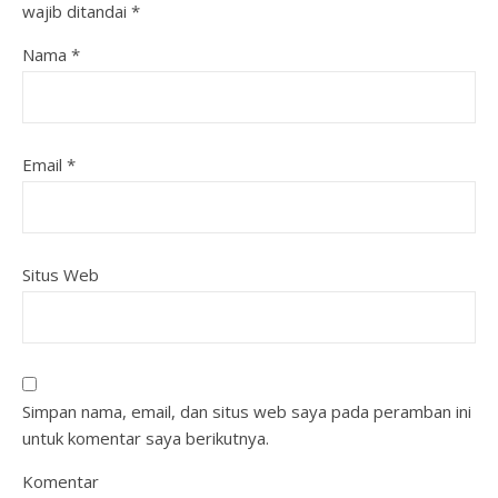
wajib ditandai
*
Nama
*
Email
*
Situs Web
Simpan nama, email, dan situs web saya pada peramban ini
untuk komentar saya berikutnya.
Komentar