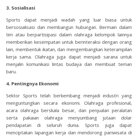
3. Sosialisasi
Sports dapat menjadi wadah yang luar biasa untuk
bersosialisasi dan membangun hubungan. Bermain dalam
tim atau berpartisipasi dalam olahraga kelompok lainnya
memberikan kesempatan untuk berinteraksi dengan orang
lain, membentuk ikatan, dan mengembangkan keterampilan
kerja sama. Olahraga juga dapat menjadi sarana untuk
menjalin komunikasi lintas budaya dan membuat teman
baru.
4. Pentingnya Ekonomi
Sektor Sports telah berkembang menjadi industri yang
menguntungkan secara ekonomi. Olahraga profesional,
acara olahraga berskala besar, dan penjualan peralatan
serta pakaian olahraga menyumbang jutaan dolar
pendapatan di seluruh dunia. Sports juga dapat
menciptakan lapangan kerja dan mendorong pariwisata di