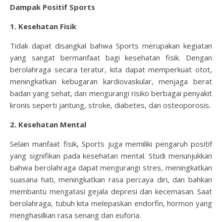
Dampak Positif Sports
1. Kesehatan Fisik
Tidak dapat disangkal bahwa Sports merupakan kegiatan
yang sangat bermanfaat bagi kesehatan fisik. Dengan
berolahraga secara teratur, kita dapat memperkuat otot,
meningkatkan kebugaran kardiovaskular, menjaga berat
badan yang sehat, dan mengurangi risiko berbagai penyakit
kronis seperti jantung, stroke, diabetes, dan osteoporosis.
2. Kesehatan Mental
Selain manfaat fisik, Sports juga memiliki pengaruh positif
yang signifikan pada kesehatan mental. Studi menunjukkan
bahwa berolahraga dapat mengurangi stres, meningkatkan
suasana hati, meningkatkan rasa percaya diri, dan bahkan
membantu mengatasi gejala depresi dan kecemasan. Saat
berolahraga, tubuh kita melepaskan endorfin, hormon yang
menghasilkan rasa senang dan euforia.