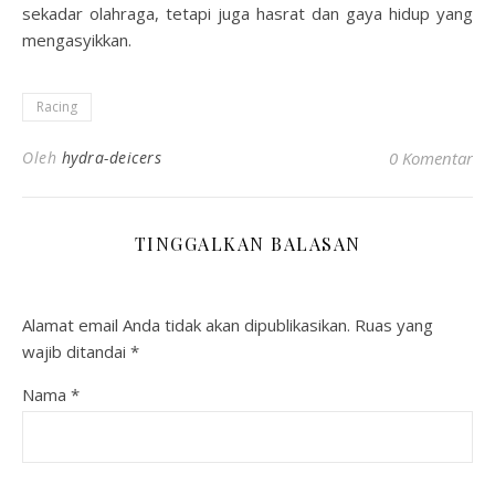
sekadar olahraga, tetapi juga hasrat dan gaya hidup yang
mengasyikkan.
Racing
Oleh
hydra-deicers
0 Komentar
TINGGALKAN BALASAN
Alamat email Anda tidak akan dipublikasikan.
Ruas yang
wajib ditandai
*
Nama
*