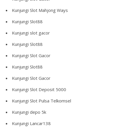
Kunjungi
Slot Mahjong Ways
Kunjungi
Slot88
Kunjungi
slot gacor
Kunjungi
Slot88
Kunjungi
Slot Gacor
Kunjungi
Slot88
Kunjungi
Slot Gacor
Kunjungi
Slot Deposit 5000
Kunjungi
Slot Pulsa Telkomsel
Kunjungi
depo 5k
Kunjungi
Lancar138