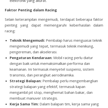
elektronik yang akurat.
Faktor Penting dalam Racing
Selain keterampilan mengemudi, terdapat beberapa faktor
penting yang dapat memengaruhi keberhasilan dalam
racing:
Teknik Mengemudi:
Pembalap harus menguasai teknik
mengemudi yang tepat, termasuk teknik menikung,
pengereman, dan akselerasi.
Pengaturan Kendaraan:
Mobil racing perlu diatur
dengan baik untuk memaksimalkan performa dan
keamanan. Ini termasuk menyetel suspensi, sistem
transmisi, dan perangkat aerodinamika.
Strategi Balapan:
Pembalap perlu mengembangkan
strategi balapan yang efektif, termasuk kapan
mengambil pit stop, menghemat bahan bakar, dan
membuat manuver strategis.
Kerja Sama Tim:
Dalam balapan tim, kerja sama yang