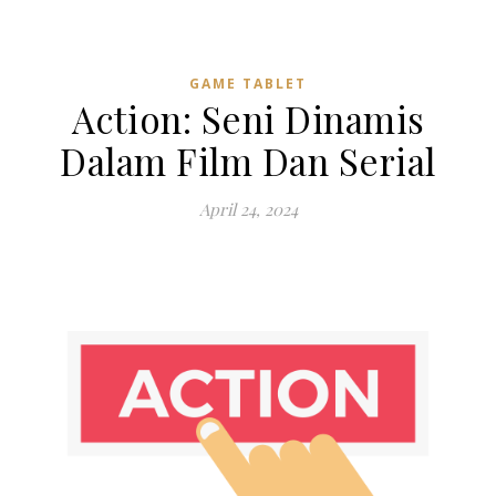
GAME TABLET
Action: Seni Dinamis
Dalam Film Dan Serial
April 24, 2024