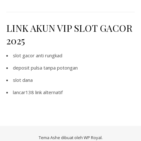
LINK AKUN VIP SLOT GACOR
2025
slot gacor anti rungkad
deposit pulsa tanpa potongan
slot dana
lancar138 link alternatif
Tema Ashe dibuat oleh
WP Royal
.