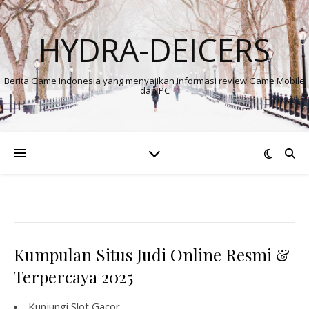
HYDRA-DEICERS
Berita Game Indonesia yang menyajikan informasi review Game Mobile
dan PC
Kumpulan Situs Judi Online Resmi &
Terpercaya 2025
Kunjungi
Slot Gacor