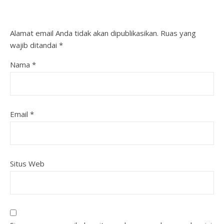
Alamat email Anda tidak akan dipublikasikan.
Ruas yang
wajib ditandai
*
Nama
*
Email
*
Situs Web