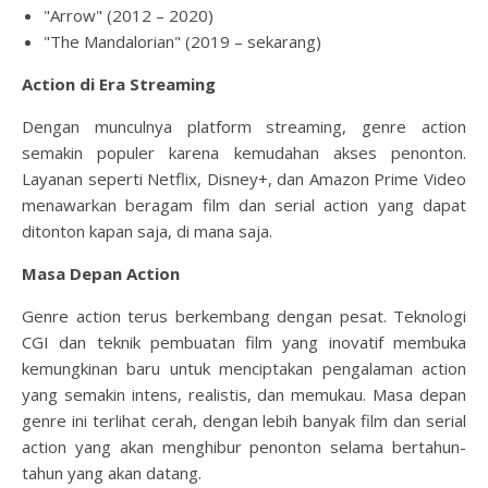
"Arrow" (2012 – 2020)
"The Mandalorian" (2019 – sekarang)
Action di Era Streaming
Dengan munculnya platform streaming, genre action
semakin populer karena kemudahan akses penonton.
Layanan seperti Netflix, Disney+, dan Amazon Prime Video
menawarkan beragam film dan serial action yang dapat
ditonton kapan saja, di mana saja.
Masa Depan Action
Genre action terus berkembang dengan pesat. Teknologi
CGI dan teknik pembuatan film yang inovatif membuka
kemungkinan baru untuk menciptakan pengalaman action
yang semakin intens, realistis, dan memukau. Masa depan
genre ini terlihat cerah, dengan lebih banyak film dan serial
action yang akan menghibur penonton selama bertahun-
tahun yang akan datang.