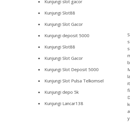
Kunjungi
slot gacor
Kunjungi
Slot88
Kunjungi
Slot Gacor
S
Kunjungi
deposit 5000
s
Kunjungi
Slot88
s
m
Kunjungi
Slot Gacor
b
Kunjungi
Slot Deposit 5000
M
l
Kunjungi
Slot Pulsa Telkomsel
i
f
Kunjungi
depo 5k
D
Kunjungi
Lancar138
k
a
y