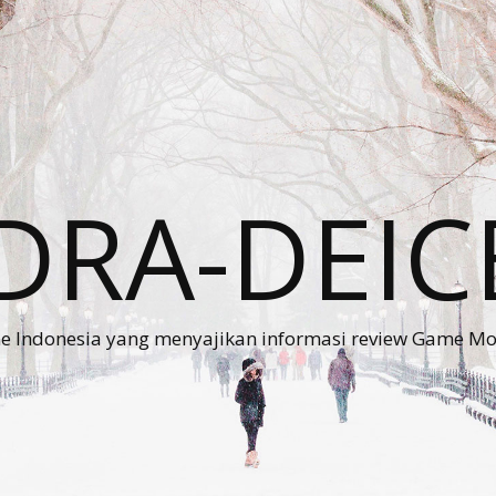
DRA-DEIC
e Indonesia yang menyajikan informasi review Game Mo