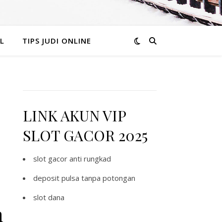
L
TIPS JUDI ONLINE
LINK AKUN VIP
SLOT GACOR 2025
slot gacor anti rungkad
deposit pulsa tanpa potongan
slot dana
n