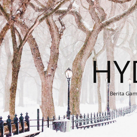
HY
Berita Gam