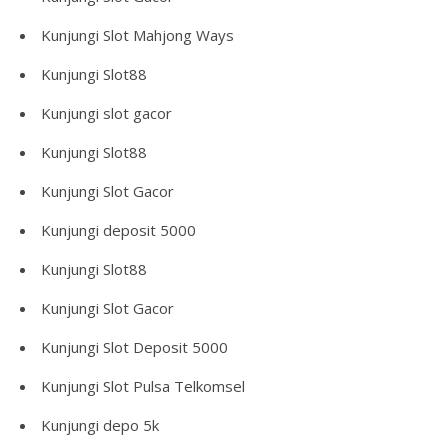
Kunjungi
Slot Mahjong Ways
Kunjungi
Slot88
Kunjungi
slot gacor
Kunjungi
Slot88
Kunjungi
Slot Gacor
Kunjungi
deposit 5000
Kunjungi
Slot88
Kunjungi
Slot Gacor
Kunjungi
Slot Deposit 5000
Kunjungi
Slot Pulsa Telkomsel
Kunjungi
depo 5k