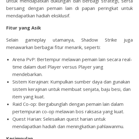
untuk mendapatkan dukungan dan berbagi strategi, serta
bersaing dengan pemain lain di papan peringkat untuk
mendapatkan hadiah eksklusif.
Fitur yang Asik
Selain gameplay utamanya, Shadow Strike juga
menawarkan berbagai fitur menarik, seperti:
Arena PvP: Bertempur melawan pemain lain secara real-
time dalam duel Player versus Player yang
mendebarkan.
Sistem Kerajinan: Kumpulkan sumber daya dan gunakan
sistem kerajinan untuk membuat senjata, baju besi, dan
item yang kuat.
Raid Co-op: Bergabunglah dengan pemain lain dalam
pertempuran co-op melawan bos raksasa yang kuat.
Quest Harian: Selesaikan quest harian untuk
mendapatkan hadiah dan meningkatkan pahlawanmu.
Kesimpulan