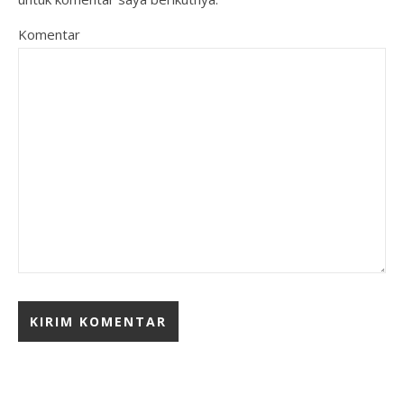
Komentar