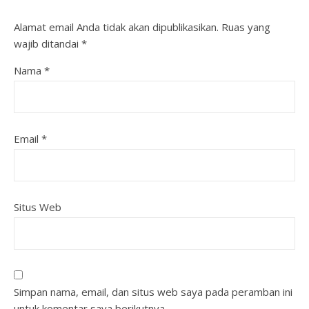
Alamat email Anda tidak akan dipublikasikan.
Ruas yang
wajib ditandai
*
Nama
*
Email
*
Situs Web
Simpan nama, email, dan situs web saya pada peramban ini
untuk komentar saya berikutnya.