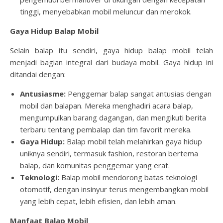
tinggi, menyebabkan mobil meluncur dan merokok.
Gaya Hidup Balap Mobil
Selain balap itu sendiri, gaya hidup balap mobil telah
menjadi bagian integral dari budaya mobil. Gaya hidup ini
ditandai dengan:
Antusiasme:
Penggemar balap sangat antusias dengan
mobil dan balapan. Mereka menghadiri acara balap,
mengumpulkan barang dagangan, dan mengikuti berita
terbaru tentang pembalap dan tim favorit mereka.
Gaya Hidup:
Balap mobil telah melahirkan gaya hidup
uniknya sendiri, termasuk fashion, restoran bertema
balap, dan komunitas penggemar yang erat.
Teknologi:
Balap mobil mendorong batas teknologi
otomotif, dengan insinyur terus mengembangkan mobil
yang lebih cepat, lebih efisien, dan lebih aman.
Manfaat Balap Mobil