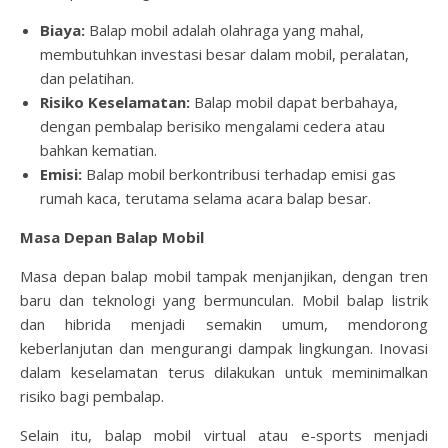
Biaya:
Balap mobil adalah olahraga yang mahal,
membutuhkan investasi besar dalam mobil, peralatan,
dan pelatihan.
Risiko Keselamatan:
Balap mobil dapat berbahaya,
dengan pembalap berisiko mengalami cedera atau
bahkan kematian.
Emisi:
Balap mobil berkontribusi terhadap emisi gas
rumah kaca, terutama selama acara balap besar.
Masa Depan Balap Mobil
Masa depan balap mobil tampak menjanjikan, dengan tren
baru dan teknologi yang bermunculan. Mobil balap listrik
dan hibrida menjadi semakin umum, mendorong
keberlanjutan dan mengurangi dampak lingkungan. Inovasi
dalam keselamatan terus dilakukan untuk meminimalkan
risiko bagi pembalap.
Selain itu, balap mobil virtual atau e-sports menjadi