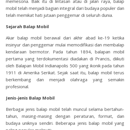
memesona. Baik itu di lintasan atau di jalan raya, balap
mobil telah menjadi bagian integral dari budaya populer dan
telah memikat hati jutaan penggemar di seluruh dunia.
Sejarah Balap Mobil
Akar balap mobil berawal dari akhir abad ke-19 ketika
insinyur dan penggemar mulai memodifikasi dan membalap
kendaraan bermotor. Pada tahun 1894, balapan mobil
pertama yang terdokumentasi diadakan di Prancis, diikuti
oleh Balapan Mobil Indianapolis 500 yang ikonik pada tahun
1911 di Amerika Serikat. Sejak saat itu, balap mobil terus
berkembang dan menjadi olahraga yang semakin
profesional.
Jenis-jenis Balap Mobil
Berbagai jenis balap mobil telah muncul selama bertahun-
tahun, masing-masing dengan peraturan, format, dan
budaya uniknya sendiri. Beberapa jenis balap mobil yang