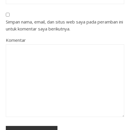
Simpan nama, email, dan situs web saya pada peramban ini
untuk komentar saya berikutnya.
Komentar