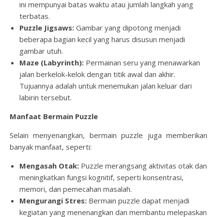
ini mempunyai batas waktu atau jumlah langkah yang
terbatas.
Puzzle Jigsaws:
Gambar yang dipotong menjadi
beberapa bagian kecil yang harus disusun menjadi
gambar utuh.
Maze (Labyrinth):
Permainan seru yang menawarkan
jalan berkelok-kelok dengan titik awal dan akhir.
Tujuannya adalah untuk menemukan jalan keluar dari
labirin tersebut.
Manfaat Bermain Puzzle
Selain menyenangkan, bermain puzzle juga memberikan
banyak manfaat, seperti:
Mengasah Otak:
Puzzle merangsang aktivitas otak dan
meningkatkan fungsi kognitif, seperti konsentrasi,
memori, dan pemecahan masalah.
Mengurangi Stres:
Bermain puzzle dapat menjadi
kegiatan yang menenangkan dan membantu melepaskan