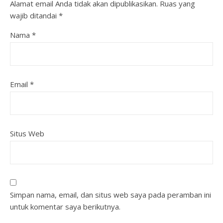
Alamat email Anda tidak akan dipublikasikan.
Ruas yang
wajib ditandai
*
Nama
*
Email
*
Situs Web
Simpan nama, email, dan situs web saya pada peramban ini
untuk komentar saya berikutnya.