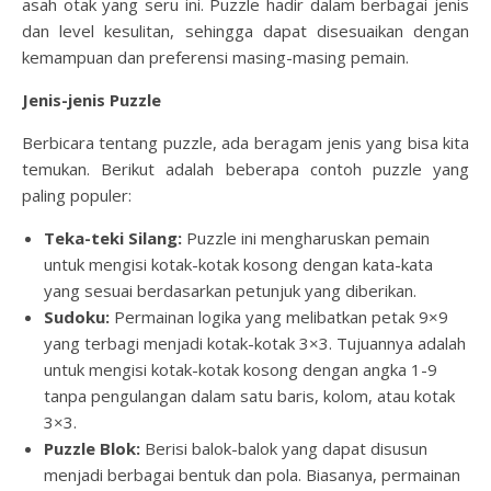
asah otak yang seru ini. Puzzle hadir dalam berbagai jenis
dan level kesulitan, sehingga dapat disesuaikan dengan
kemampuan dan preferensi masing-masing pemain.
Jenis-jenis Puzzle
Berbicara tentang puzzle, ada beragam jenis yang bisa kita
temukan. Berikut adalah beberapa contoh puzzle yang
paling populer:
Teka-teki Silang:
Puzzle ini mengharuskan pemain
untuk mengisi kotak-kotak kosong dengan kata-kata
yang sesuai berdasarkan petunjuk yang diberikan.
Sudoku:
Permainan logika yang melibatkan petak 9×9
yang terbagi menjadi kotak-kotak 3×3. Tujuannya adalah
untuk mengisi kotak-kotak kosong dengan angka 1-9
tanpa pengulangan dalam satu baris, kolom, atau kotak
3×3.
Puzzle Blok:
Berisi balok-balok yang dapat disusun
menjadi berbagai bentuk dan pola. Biasanya, permainan