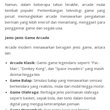
Namun, dalam beberapa tahun terakhir, arcade mulai
kembali populer. Perkembangan teknologi game yang
pesat memungkinkan arcade menawarkan pengalaman
bermain yang lebih imersif dan menantang, menggaet para
penggemar game dari segala usia.
Jenis-jenis Game Arcade
Arcade modern menawarkan beragam jenis game, antara
lain:
Arcade Klasik:
Game-game legendaris seperti "Pac-
Man", "Donkey Kong", dan "Space Invaders" yang masih
dicintai hingga kini.
Game Balap:
Simulasi balap yang menawarkan sensasi
berkendara yang realistis, mulai dari mobil hingga motor.
Game Olahraga:
Berbagai jenis permainan olahraga
seperti basket, sepak bola, dan tenis dalam bentuk
digital yang menguji keterampilan pemain.
Game Menembak:
Dari game laser tag hingga