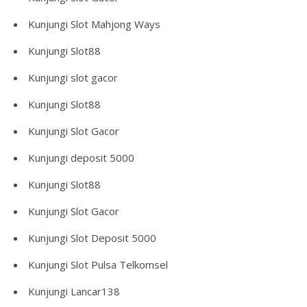
Kunjungi
Slot Mahjong Ways
Kunjungi
Slot88
Kunjungi
slot gacor
Kunjungi
Slot88
Kunjungi
Slot Gacor
Kunjungi
deposit 5000
Kunjungi
Slot88
Kunjungi
Slot Gacor
Kunjungi
Slot Deposit 5000
Kunjungi
Slot Pulsa Telkomsel
Kunjungi
Lancar138