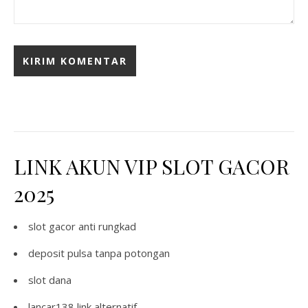
LINK AKUN VIP SLOT GACOR
2025
slot gacor anti rungkad
deposit pulsa tanpa potongan
slot dana
lancar138 link alternatif