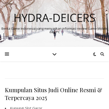
HYDRA-DEICERS
Berita Game Indonesia yang menyajikan informasi review Game Mobile
dan PC
Kumpulan Situs Judi Online Resmi &
Terpercaya 2025
Kunjungi
Slot Gacor