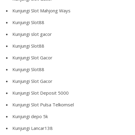
Kunjungi
Slot Mahjong Ways
Kunjungi
Slot88
Kunjungi
slot gacor
Kunjungi
Slot88
Kunjungi
Slot Gacor
Kunjungi
Slot88
Kunjungi
Slot Gacor
Kunjungi
Slot Deposit 5000
Kunjungi
Slot Pulsa Telkomsel
Kunjungi
depo 5k
Kunjungi
Lancar138