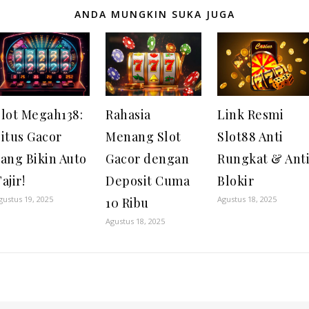
ANDA MUNGKIN SUKA JUGA
Slot Megah138:
Rahasia
Link Resmi
itus Gacor
Menang Slot
Slot88 Anti
ang Bikin Auto
Gacor dengan
Rungkat & Ant
ajir!
Deposit Cuma
Blokir
gustus 19, 2025
Agustus 18, 2025
10 Ribu
Agustus 18, 2025