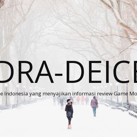
DRA-DEIC
e Indonesia yang menyajikan informasi review Game Mo