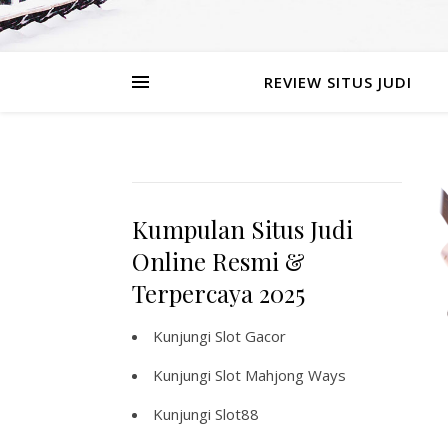
REVIEW SITUS JUDI
Kumpulan Situs Judi
Online Resmi &
Terpercaya 2025
Kunjungi
Slot Gacor
Kunjungi
Slot Mahjong Ways
Kunjungi
Slot88