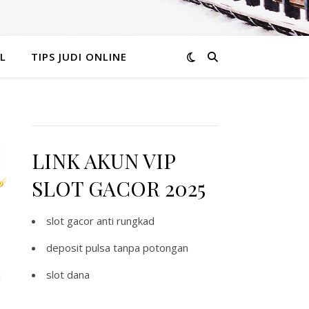
L
TIPS JUDI ONLINE
LINK AKUN VIP
SLOT GACOR 2025
slot gacor anti rungkad
deposit pulsa tanpa potongan
slot dana