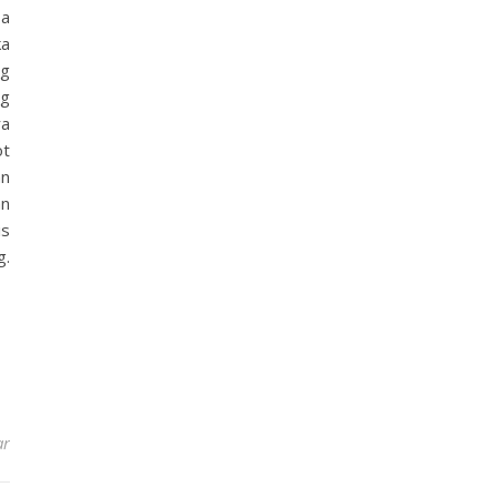
sa
ka
ng
ng
ra
ot
an
an
is
g.
ar