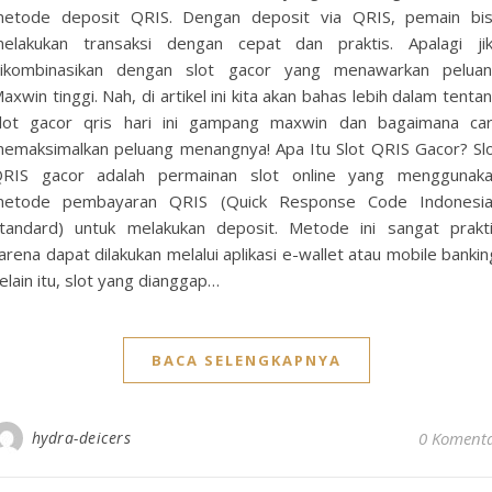
etode deposit QRIS. Dengan deposit via QRIS, pemain bi
elakukan transaksi dengan cepat dan praktis. Apalagi ji
ikombinasikan dengan slot gacor yang menawarkan pelua
axwin tinggi. Nah, di artikel ini kita akan bahas lebih dalam tenta
lot gacor qris hari ini gampang maxwin dan bagaimana ca
emaksimalkan peluang menangnya! Apa Itu Slot QRIS Gacor? Sl
RIS gacor adalah permainan slot online yang menggunak
etode pembayaran QRIS (Quick Response Code Indonesi
tandard) untuk melakukan deposit. Metode ini sangat prakt
arena dapat dilakukan melalui aplikasi e-wallet atau mobile bankin
elain itu, slot yang dianggap…
BACA SELENGKAPNYA
hydra-deicers
0 Koment