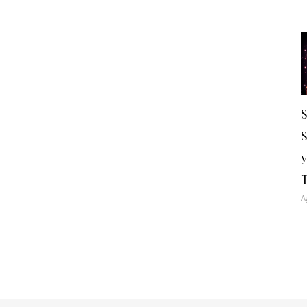
S
y
T
A