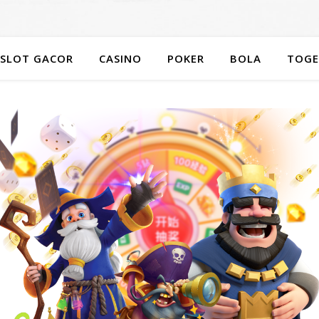
SLOT GACOR
CASINO
POKER
BOLA
TOGE