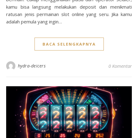
kamu bisa langsung melakukan deposit dan menikmati
ratusan jenis permainan slot online yang seru. Jika kamu
adalah pemula yang ingin…
BACA SELENGKAPNYA
hydra-deicers
0 Komentar