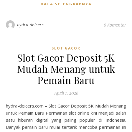
BACA SELENGKAPNYA
hydra-deicers
0 Komentar
SLOT GACOR
Slot Gacor Deposit 5K
Mudah Menang untuk
Pemain Baru
April 1, 2026
hydra-deicers.com – Slot Gacor Deposit 5K Mudah Menang
untuk Pemain Baru Permainan slot online kini menjadi salah
satu hiburan digital yang paling populer di Indonesia.
Banyak pemain baru mulai tertarik mencoba permainan ini