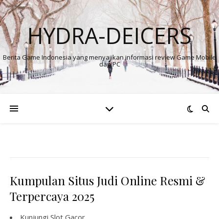
HYDRA-DEICERS
Berita Game Indonesia yang menyajikan informasi review Game Mobile
dan PC
Kumpulan Situs Judi Online Resmi &
Terpercaya 2025
Kunjungi
Slot Gacor