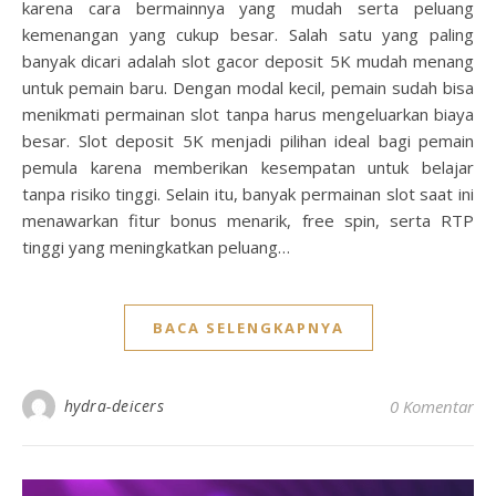
karena cara bermainnya yang mudah serta peluang
kemenangan yang cukup besar. Salah satu yang paling
banyak dicari adalah slot gacor deposit 5K mudah menang
untuk pemain baru. Dengan modal kecil, pemain sudah bisa
menikmati permainan slot tanpa harus mengeluarkan biaya
besar. Slot deposit 5K menjadi pilihan ideal bagi pemain
pemula karena memberikan kesempatan untuk belajar
tanpa risiko tinggi. Selain itu, banyak permainan slot saat ini
menawarkan fitur bonus menarik, free spin, serta RTP
tinggi yang meningkatkan peluang…
BACA SELENGKAPNYA
hydra-deicers
0 Komentar