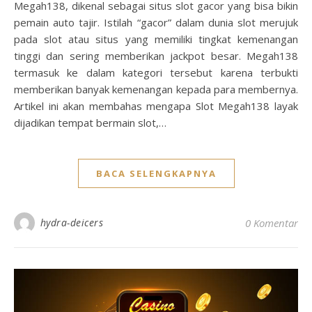
Megah138, dikenal sebagai situs slot gacor yang bisa bikin
pemain auto tajir. Istilah “gacor” dalam dunia slot merujuk
pada slot atau situs yang memiliki tingkat kemenangan
tinggi dan sering memberikan jackpot besar. Megah138
termasuk ke dalam kategori tersebut karena terbukti
memberikan banyak kemenangan kepada para membernya.
Artikel ini akan membahas mengapa Slot Megah138 layak
dijadikan tempat bermain slot,…
BACA SELENGKAPNYA
hydra-deicers
0 Komentar