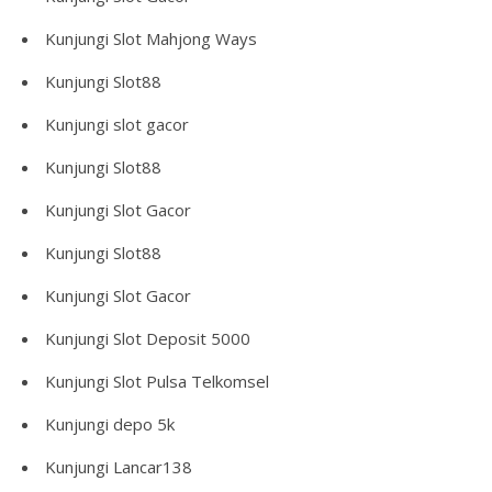
Kunjungi
Slot Mahjong Ways
Kunjungi
Slot88
Kunjungi
slot gacor
Kunjungi
Slot88
Kunjungi
Slot Gacor
Kunjungi
Slot88
Kunjungi
Slot Gacor
Kunjungi
Slot Deposit 5000
Kunjungi
Slot Pulsa Telkomsel
Kunjungi
depo 5k
Kunjungi
Lancar138