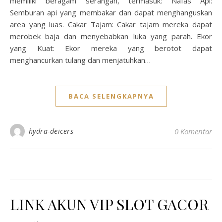
memiliki beragam serangan, termasuk: Nafas Api:
Semburan api yang membakar dan dapat menghanguskan
area yang luas. Cakar Tajam: Cakar tajam mereka dapat
merobek baja dan menyebabkan luka yang parah. Ekor
yang Kuat: Ekor mereka yang berotot dapat
menghancurkan tulang dan menjatuhkan…
BACA SELENGKAPNYA
hydra-deicers
0 Komentar
LINK AKUN VIP SLOT GACOR