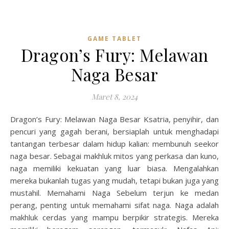
GAME TABLET
Dragon’s Fury: Melawan
Naga Besar
Maret 8, 2024
Dragon’s Fury: Melawan Naga Besar Ksatria, penyihir, dan
pencuri yang gagah berani, bersiaplah untuk menghadapi
tantangan terbesar dalam hidup kalian: membunuh seekor
naga besar. Sebagai makhluk mitos yang perkasa dan kuno,
naga memiliki kekuatan yang luar biasa. Mengalahkan
mereka bukanlah tugas yang mudah, tetapi bukan juga yang
mustahil. Memahami Naga Sebelum terjun ke medan
perang, penting untuk memahami sifat naga. Naga adalah
makhluk cerdas yang mampu berpikir strategis. Mereka