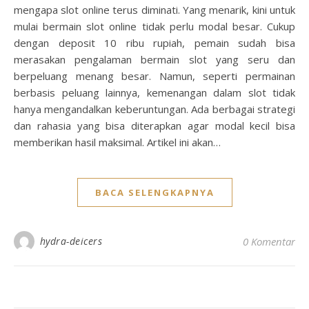
mengapa slot online terus diminati. Yang menarik, kini untuk
mulai bermain slot online tidak perlu modal besar. Cukup
dengan deposit 10 ribu rupiah, pemain sudah bisa
merasakan pengalaman bermain slot yang seru dan
berpeluang menang besar. Namun, seperti permainan
berbasis peluang lainnya, kemenangan dalam slot tidak
hanya mengandalkan keberuntungan. Ada berbagai strategi
dan rahasia yang bisa diterapkan agar modal kecil bisa
memberikan hasil maksimal. Artikel ini akan…
BACA SELENGKAPNYA
hydra-deicers
0 Komentar