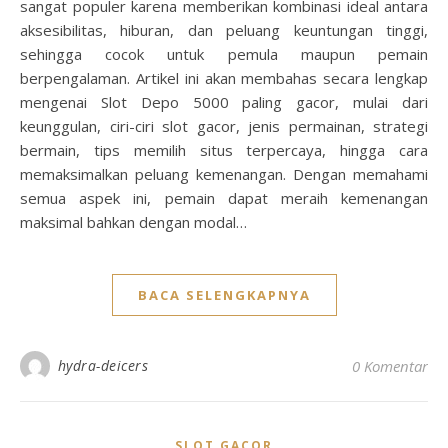
sangat populer karena memberikan kombinasi ideal antara
aksesibilitas, hiburan, dan peluang keuntungan tinggi,
sehingga cocok untuk pemula maupun pemain
berpengalaman. Artikel ini akan membahas secara lengkap
mengenai Slot Depo 5000 paling gacor, mulai dari
keunggulan, ciri-ciri slot gacor, jenis permainan, strategi
bermain, tips memilih situs terpercaya, hingga cara
memaksimalkan peluang kemenangan. Dengan memahami
semua aspek ini, pemain dapat meraih kemenangan
maksimal bahkan dengan modal…
BACA SELENGKAPNYA
hydra-deicers
0 Komentar
SLOT GACOR