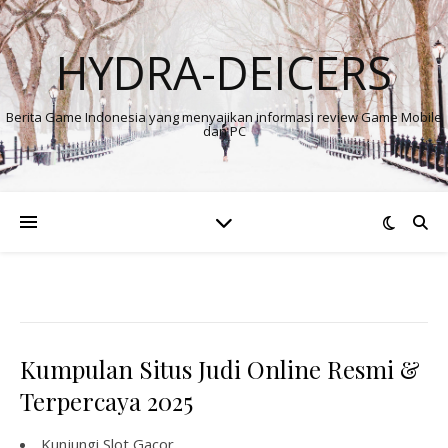
HYDRA-DEICERS
Berita Game Indonesia yang menyajikan informasi review Game Mobile
dan PC
Kumpulan Situs Judi Online Resmi &
Terpercaya 2025
Kunjungi
Slot Gacor