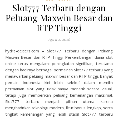
Slot777 Terbaru dengan
Peluang Maxwin Besar dan
RTP Tinggi
April 2, 2026
hydra-deicers.com – Slot777 Terbaru dengan Peluang
Maxwin Besar dan RTP Tinggi Perkembangan dunia slot
online terus mengalami peningkatan signifikan, terutama
dengan hadirnya berbagai permainan Slot777 terbaru yang
menawarkan peluang maxwin besar dan RTP tinggi. Banyak
pemain Indonesia kini lebih selektif dalam memilih
permainan slot yang tidak hanya menarik secara visual,
tetapi juga memberikan peluang kemenangan maksimal.
Slot777 terbaru menjadi pilihan utama karena
menghadirkan teknologi modern, fitur bonus lengkap, serta
tingkat kemenangan yang lebih stabil. Slot777 terbaru